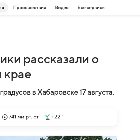
во
Происшествия
Видео
Все сервисы
ики рассказали о
 крае
радусов в Хабаровске 17 августа.
741 мм рт. ст.
+22°