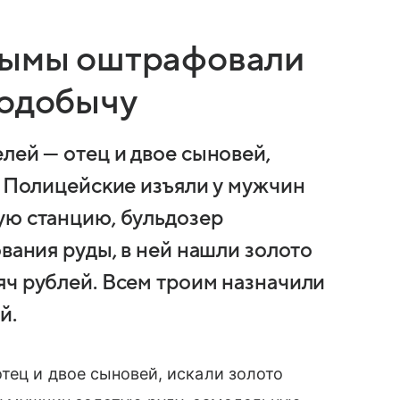
лымы оштрафовали
тодобычу
лей — отец и двое сыновей,
. Полицейские изъяли у мужчин
ую станцию, бульдозер
ования руды, в ней нашли золото
яч рублей. Всем троим назначили
й.
тец и двое сыновей, искали золото