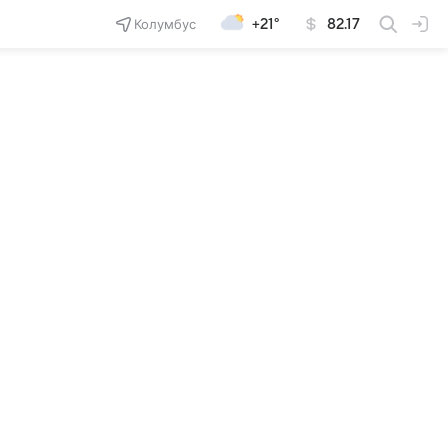
Колумбус
+21°
82.17