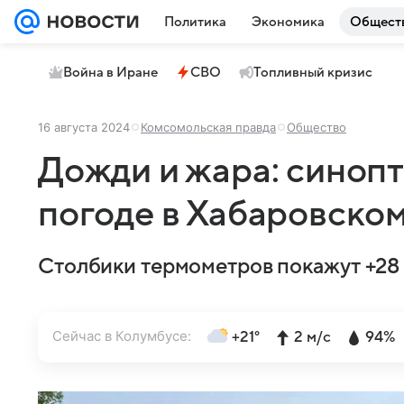
Политика
Экономика
Общест
Война в Иране
СВО
Топливный кризис
16 августа 2024
Комсомольская правда
Общество
Дожди и жара: синопт
погоде в Хабаровском
Столбики термометров покажут +28 г
Сейчас в Колумбусе:
+21°
2 м/с
94%