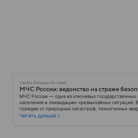
Узнать больше по теме
МЧС России: ведомство на страже безо
МЧС России — одна из ключевых государственных 
населения и ликвидацию чрезвычайных ситуаций. 
граждан от природных катастроф, техногенных авар
разбираем, что представляет собой МЧС, как оно у
Читать дальше
играет в современной России.