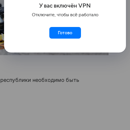
У вас включ
ён
V
P
N
Отключите, чтобы всё работало
Готово
м республики необходимо быть