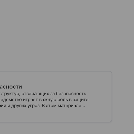
пасности
структур, отвечающих за безопасность
Ведомство играет важную роль в защите
ий и других угроз. В этом материале
строено, какие задачи выполняет и какую роль