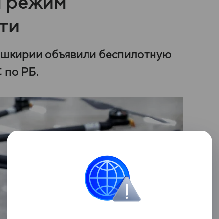
н режим
ти
 Башкирии объявили беспилотную
 по РБ.