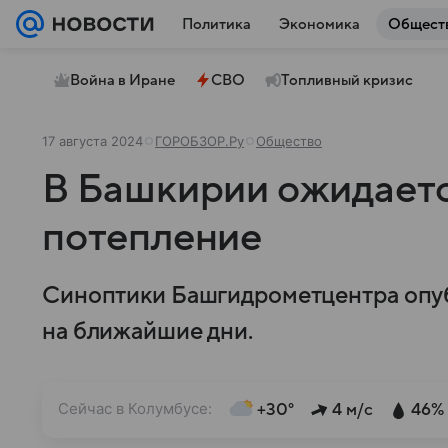
Политика
Экономика
Общест
Война в Иране
СВО
Топливный кризис
17 августа 2024
ГОРОБЗОР.Ру
Общество
В Башкирии ожидает
потепление
Синоптики Башгидрометцентра опу
на ближайшие дни.
Сейчас в Колумбусе:
+30°
4 м/с
46%