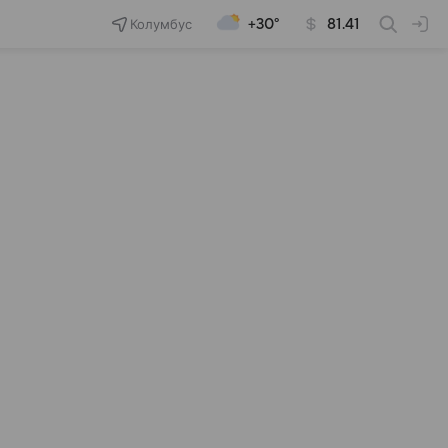
Колумбус
+30°
81.41