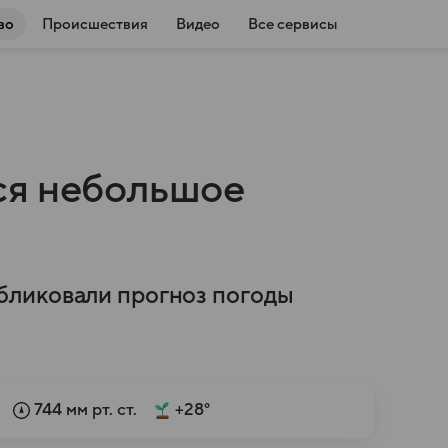
во
Происшествия
Видео
Все сервисы
ся небольшое
бликовали прогноз погоды
744 мм рт. ст.
+28°