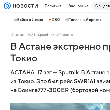
Политика
Экономика
Общест
Война в Иране
СВО
Топливный кризис
17 августа 2024
Sputnik.kz
Общество
В Астане экстренно п
Токио
АСТАНА, 17 авг — Sputnik. В Астане
из Токио. Это был рейс SWR161 авиак
на Боинге777−300ER (бортовой ном