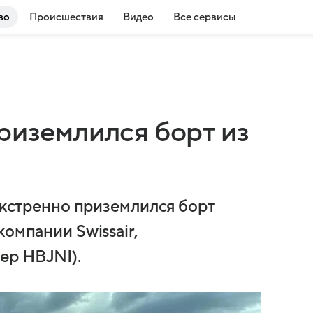
во
Происшествия
Видео
Все сервисы
риземлился борт из
 экстренно приземлился борт
омпании Swissair,
ер HBJNI).