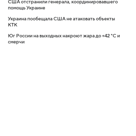
США отстранили генерала, координировавшего
помощь Украине
Украина пообещала США не атаковать объекты
КТК
Юг России на выходных накроют жара до +42 °C и
смерчи