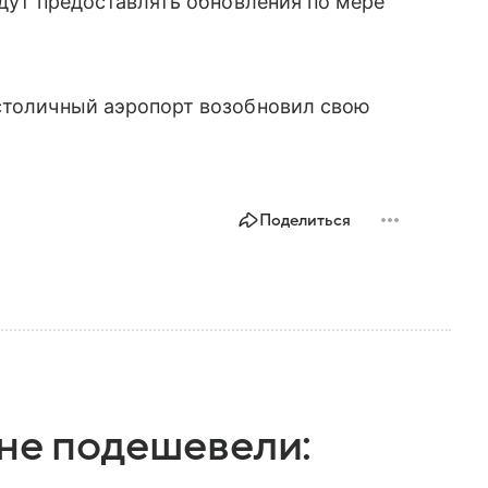
удут предоставлять обновления по мере
 столичный аэропорт возобновил свою
Поделиться
ане подешевели: