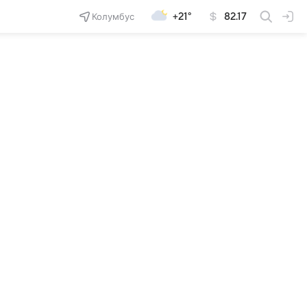
Колумбус
+21°
82.17