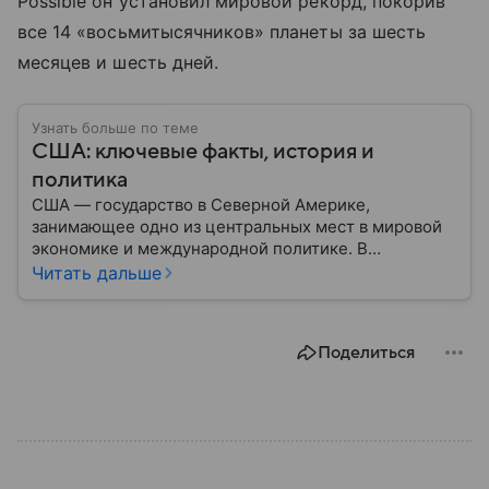
Possible он установил мировой рекорд, покорив
все 14 «восьмитысячников» планеты за шесть
месяцев и шесть дней.
Узнать больше по теме
США: ключевые факты, история и
политика
США — государство в Северной Америке,
занимающее одно из центральных мест в мировой
экономике и международной политике. В
материале — основные сведения об этой стране.
Читать дальше
Поделиться