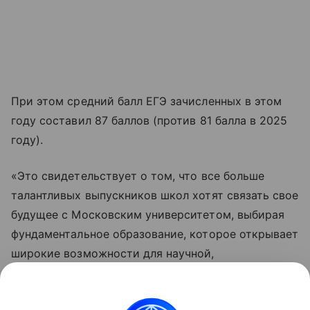
При этом средний балл ЕГЭ зачисленных в этом
году составил 87 баллов (против 81 балла в 2025
году).
«Это свидетельствует о том, что все больше
талантливых выпускников школ хотят связать свое
будущее с Московским университетом, выбирая
фундаментальное образование, которое открывает
широкие возможности для научной,
исследовательской и профессиональной
самореализации», — рассказал ректор
МГУ