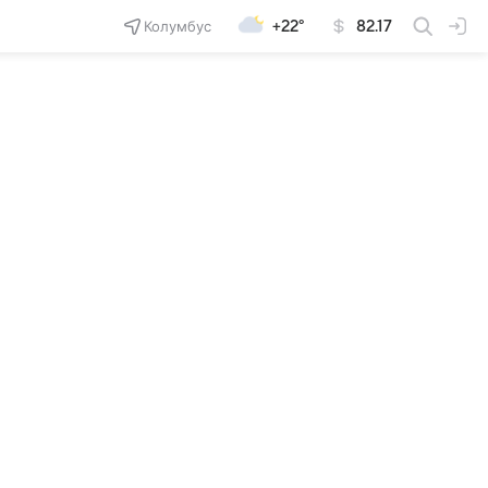
Колумбус
+22°
82.17