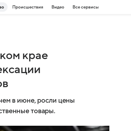
во
Происшествия
Видео
Все сервисы
ком крае
ексации
ов
 чем в июне, росли цены
ственные товары.