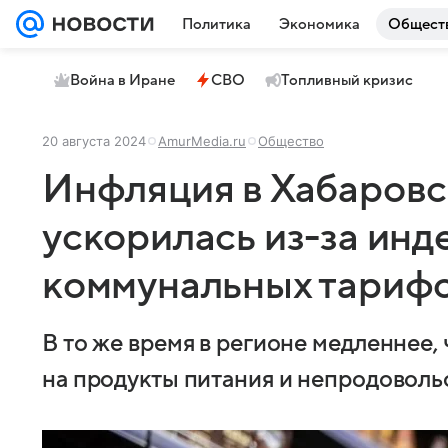
Политика
Экономика
Общест
Война в Иране
СВО
Топливный кризис
20 августа 2024
AmurMedia.ru
Общество
Инфляция в Хабаровс
ускорилась из-за инд
коммунальных тариф
В то же время в регионе медленнее,
на продукты питания и непродоволь