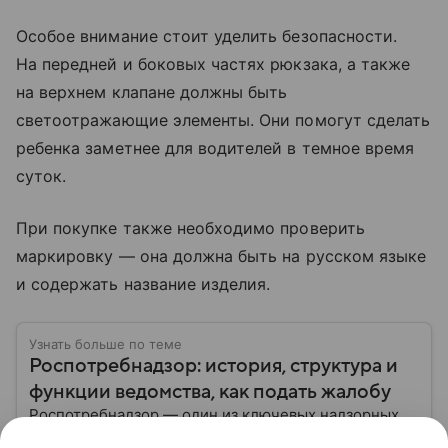
Особое внимание стоит уделить безопасности.
На передней и боковых частях рюкзака, а также
на верхнем клапане должны быть
светоотражающие элементы. Они помогут сделать
ребенка заметнее для водителей в темное время
суток.
При покупке также необходимо проверить
маркировку — она должна быть на русском языке
и содержать название изделия.
Узнать больше по теме
Роспотребнадзор: история, структура и
функции ведомства, как подать жалобу
Роспотребнадзор — один из ключевых надзорных
органов России, отвечающий за защиту прав