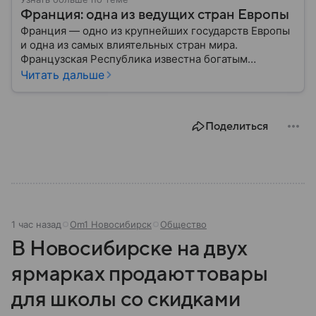
Франция: одна из ведущих стран Европы
Франция — одно из крупнейших государств Европы
и одна из самых влиятельных стран мира.
Французская Республика известна богатым
культурным наследием, развитой экономикой,
Читать дальше
сильной дипломатией и значительным вкладом в
развитие науки, искусства и философии. Собрали
главное о ней.
Поделиться
1 час назад
Om1 Новосибирск
Общество
В Новосибирске на двух
ярмарках продают товары
для школы со скидками