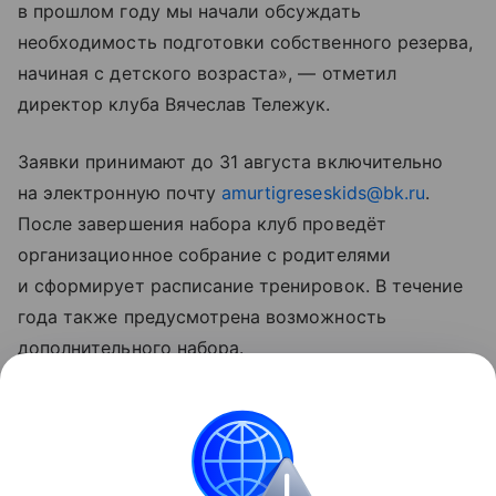
в прошлом году мы начали обсуждать
необходимость подготовки собственного резерва,
начиная с детского возраста», — отметил
директор клуба Вячеслав Тележук.
Заявки принимают до 31 августа включительно
на электронную почту
amurtigreseskids@bk.ru
.
После завершения набора клуб проведёт
организационное собрание с родителями
и сформирует расписание тренировок. В течение
года также предусмотрена возможность
дополнительного набора.
«Амурские Тигрицы» были основаны в Хабаровске
в 2023 году. Основная команда клуба выступает
в Высшей лиге «А», а молодёжный состав —