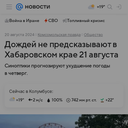
+19°
Война в Иране
СВО
Топливный кризис
20 августа 2024
Комсомольская правда
Общество
Дождей не предсказывают в
Хабаровском крае 21 августа
Синоптики прогнозируют ухудшение погоды
в четверг.
Сейчас в Колумбусе:
+19°
2 м/с
100%
742 мм рт. ст.
+22°