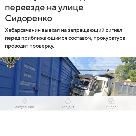
переезде на улице
Сидоренко
Хабаровчанин выехал на запрещающий сигнал
перед приближающимся составом, прокуратура
проводит проверку.
Актуальное
Топ дня
Видео
Выберите комментарий
Выберите комментарий
Выберите комментарий