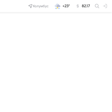
Колумбус
+23°
82.17