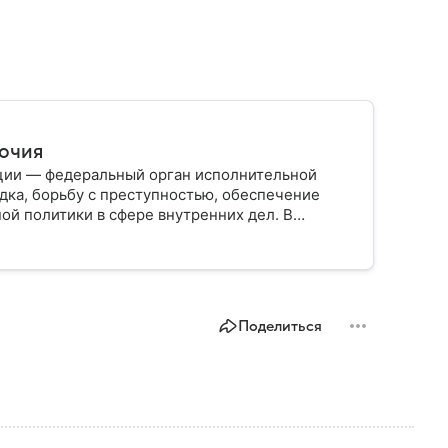
мочия
ции — федеральный орган исполнительной
дка, борьбу с преступностью, обеспечение
ой политики в сфере внутренних дел. В
ии, какие задачи выполняет министерство, как
о и какие полномочия оно имеет.
Поделиться