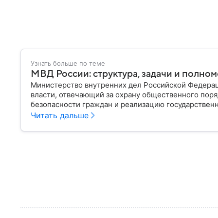
Узнать больше по теме
МВД России: структура, задачи и полно
Министерство внутренних дел Российской Федера
власти, отвечающий за охрану общественного поря
безопасности граждан и реализацию государственн
материале рассказываем, чем занимается МВД Росс
Читать дальше
устроена его структура, кто возглавляет ведомств