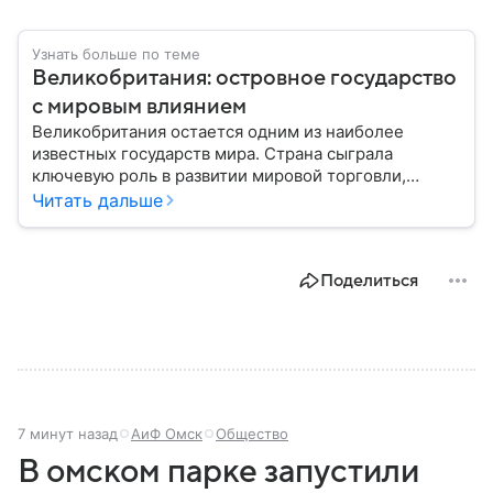
Узнать больше по теме
Великобритания: островное государство
с мировым влиянием
Великобритания остается одним из наиболее
известных государств мира. Страна сыграла
ключевую роль в развитии мировой торговли,
промышленности, науки и международных
Читать дальше
отношений: собрали главное о ней.
Поделиться
7 минут назад
АиФ Омск
Общество
В омском парке запустили