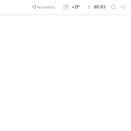
Колумбус
+21°
80.93