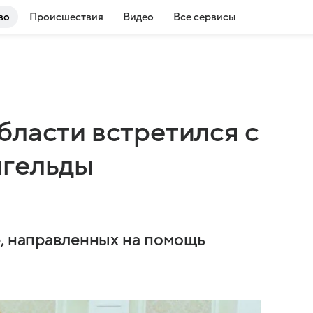
во
Происшествия
Видео
Все сервисы
бласти встретился с
нгельды
р, направленных на помощь