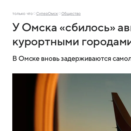
только что
СуперОмск
Общество
У Омска «сбилось» а
курортными городам
В Омске вновь задерживаются самол