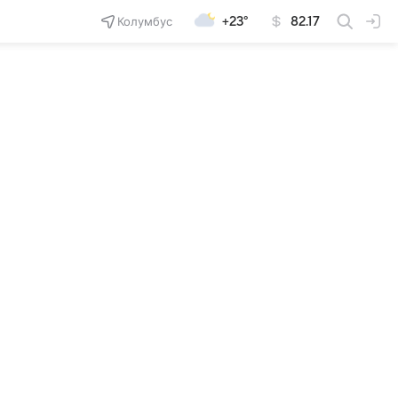
Колумбус
+23°
82.17