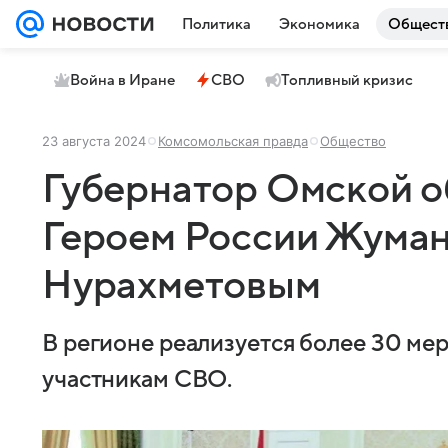
Политика
Экономика
Общест
Война в Иране
СВО
Топливный кризис
23 августа 2024
Комсомольская правда
Общество
Губернатор Омской о
Героем России Жума
Нурахметовым
В регионе реализуется более 30 ме
участникам СВО.