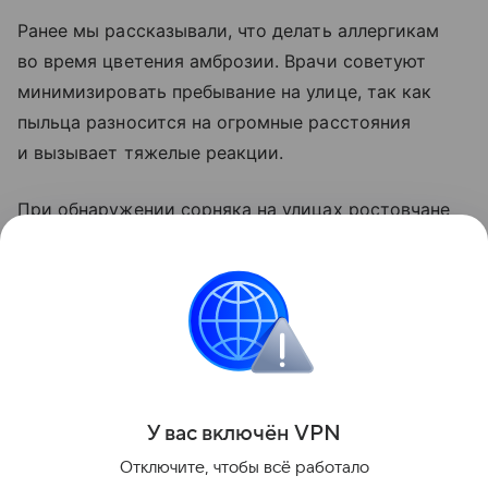
Ранее мы рассказывали, что делать аллергикам
во время цветения амброзии. Врачи советуют
минимизировать пребывание на улице, так как
пыльца разносится на огромные расстояния
и вызывает тяжелые реакции.
При обнаружении сорняка на улицах ростовчане
могут обращаться на профильные горячие линии.
За отказ вовремя скосить опасную траву
владельцам земли грозят крупные штрафы.
Подпишись на нас в MAX и Telegram.
Поделиться
У вас включ
ён
V
P
N
Отключите, чтобы всё работало