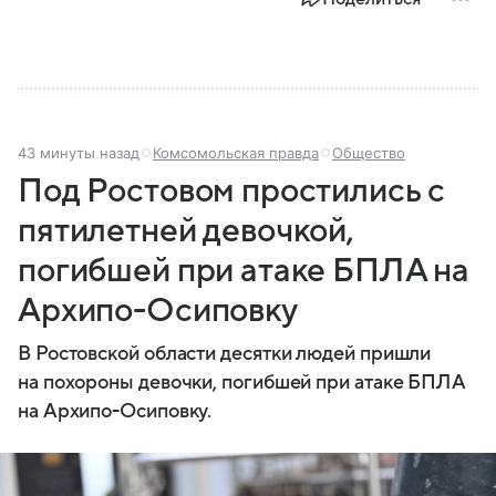
России, какие задачи выполняет министерство, как
устроена его структура, кто возглавляет ведомство
и какие полномочия оно имеет.
43 минуты назад
Комсомольская правда
Общество
Под Ростовом простились с
пятилетней девочкой,
погибшей при атаке БПЛА на
Архипо-Осиповку
В Ростовской области десятки людей пришли
на похороны девочки, погибшей при атаке БПЛА
на Архипо-Осиповку.