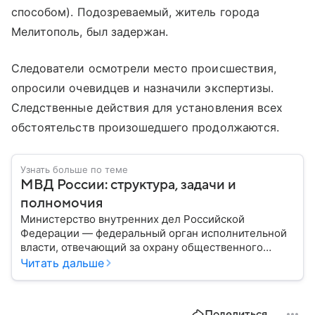
способом). Подозреваемый, житель города
Мелитополь, был задержан.
Следователи осмотрели место происшествия,
опросили очевидцев и назначили экспертизы.
Следственные действия для установления всех
обстоятельств произошедшего продолжаются.
Узнать больше по теме
МВД России: структура, задачи и
полномочия
Министерство внутренних дел Российской
Федерации — федеральный орган исполнительной
власти, отвечающий за охрану общественного
порядка, борьбу с преступностью, обеспечение
Читать дальше
безопасности граждан и реализацию
государственной политики в сфере внутренних дел.
В материале рассказываем, чем занимается МВД
Поделиться