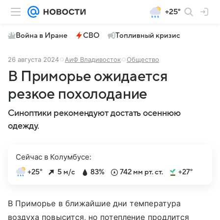
+25°
Война в Иране
СВО
Топливный кризис
26 августа 2024
АиФ Владивосток
Общество
В Приморье ожидается
резкое похолодание
Синоптики рекомендуют достать осеннюю
одежду.
Сейчас в Колумбусе:
+25°
5 м/с
83%
742 мм рт. ст.
+27°
В Приморье в ближайшие дни температура
воздуха повысится, но потепление продлится