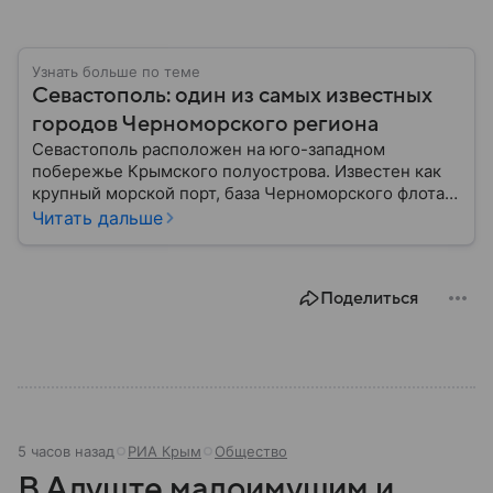
Узнать больше по теме
Севастополь: один из самых известных
городов Черноморского региона
Севастополь расположен на юго-западном
побережье Крымского полуострова. Известен как
крупный морской порт, база Черноморского флота и
город с богатой военной историей, сыгравший
Читать дальше
важную роль в событиях Крымской, Великой
Отечественной войн и современной истории. В
материале — главное об этом городе федерального
Поделиться
значения.
5 часов назад
РИА Крым
Общество
В Алуште малоимущим и