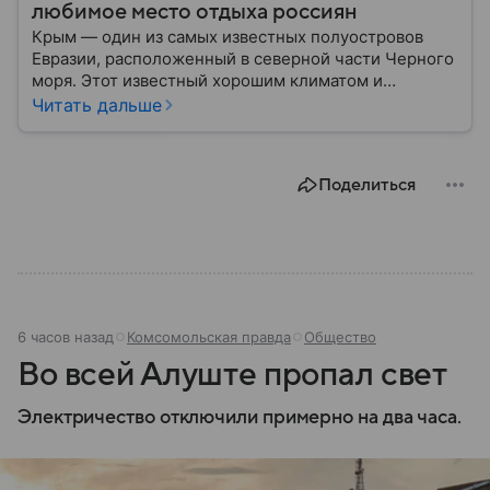
любимое место отдыха россиян
Крым — один из самых известных полуостровов
Евразии, расположенный в северной части Черного
моря. Этот известный хорошим климатом и
красивой природой регион имеет также огромное
Читать дальше
историческое, военное и экономическое значение.
На протяжении веков Крым переходил от одного
государства к другому, а его географическое
Поделиться
положение сделало полуостров ключевой точкой
по контролю Черного моря.
6 часов назад
Комсомольская правда
Общество
Во всей Алуште пропал свет
Электричество отключили примерно на два часа.