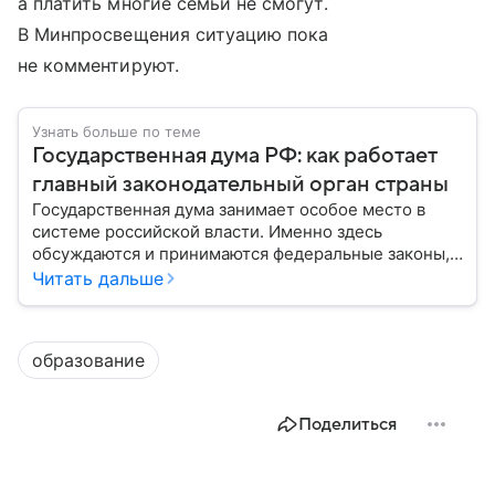
а платить многие семьи не смогут.
В Минпросвещения ситуацию пока
не комментируют.
Узнать больше по теме
Государственная дума РФ: как работает
главный законодательный орган страны
Государственная дума занимает особое место в
системе российской власти. Именно здесь
обсуждаются и принимаются федеральные законы,
определяющие развитие государства, экономики и
Читать дальше
социальной сферы. Через нижнюю палату
парламента проходят важнейшие решения,
затрагивающие жизнь миллионов граждан.
образование
Разбираемся, как устроена Госдума, какие
полномочия она имеет и как формируется ее
состав.
Поделиться