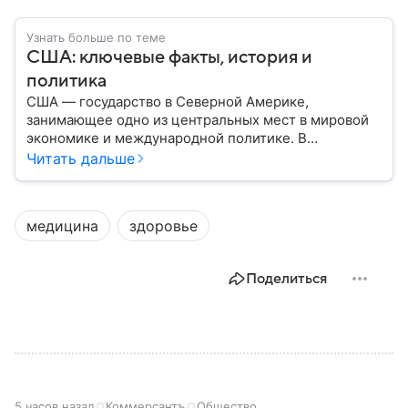
Узнать больше по теме
США: ключевые факты, история и
политика
США — государство в Северной Америке,
занимающее одно из центральных мест в мировой
экономике и международной политике. В
материале — основные сведения об этой стране.
Читать дальше
медицина
здоровье
Поделиться
5 часов назад
Коммерсантъ
Общество