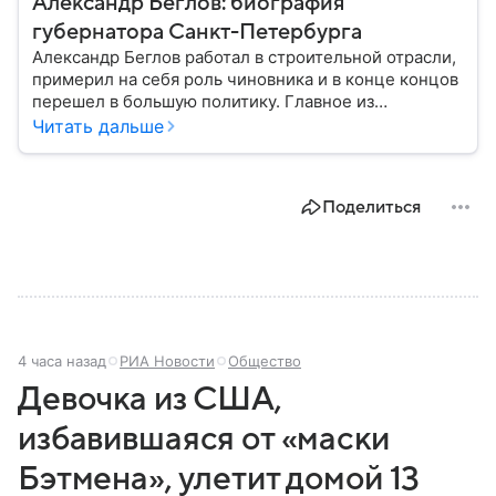
Александр Беглов: биография
губернатора Санкт-Петербурга
Александр Беглов работал в строительной отрасли,
примерил на себя роль чиновника и в конце концов
перешел в большую политику. Главное из
биографии губернатора Санкт-Петербурга — в
Читать дальше
материале.
Поделиться
4 часа назад
РИА Новости
Общество
Девочка из США,
избавившаяся от «маски
Бэтмена», улетит домой 13