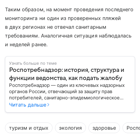
Таким образом, на момент проведения последнего
мониторинга ни один из проверенных пляжей
в двух регионах не отвечал санитарным
требованиям. Аналогичная ситуация наблюдалась
и неделей ранее.
Узнать больше по теме
Роспотребнадзор: история, структура и
функции ведомства, как подать жалобу
Роспотребнадзор — один из ключевых надзорных
органов России, отвечающий за защиту прав
потребителей, санитарно-эпидемиологическое
благополучие населения и контроль соблюдения
Читать дальше
санитарных норм. В материале рассказываем, как
появилось ведомство, чем оно занимается и кто
руководит им сегодня.
туризм и отдых
экология
здоровье
Росп