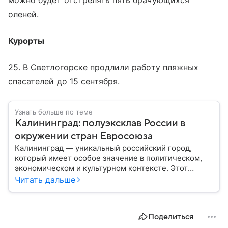
можно будет отстрелять пять брачующихся
оленей.
Курорты
25. В Светлогорске продлили работу пляжных
спасателей до 15 сентября.
Узнать больше по теме
Калининград: полуэксклав России в
окружении стран Евросоюза
Калининград — уникальный российский город,
который имеет особое значение в политическом,
экономическом и культурном контексте. Этот
город, расположенный в самом сердце Европы,
Читать дальше
остается частью России — эксклавом, отделенным
от основной территории страны. В материале —
главное об этом населенном пункте.
Поделиться