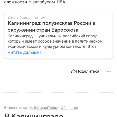
сложности с автобусом 118А.
Узнать больше по теме
Калининград: полуэксклав России в
окружении стран Евросоюза
Калининград — уникальный российский город,
который имеет особое значение в политическом,
экономическом и культурном контексте. Этот
город, расположенный в самом сердце Европы,
Читать дальше
остается частью России — эксклавом, отделенным
от основной территории страны. В материале —
главное об этом населенном пункте.
Поделиться
6 часов назад
KaliningradToday
Общество
В Калининграде