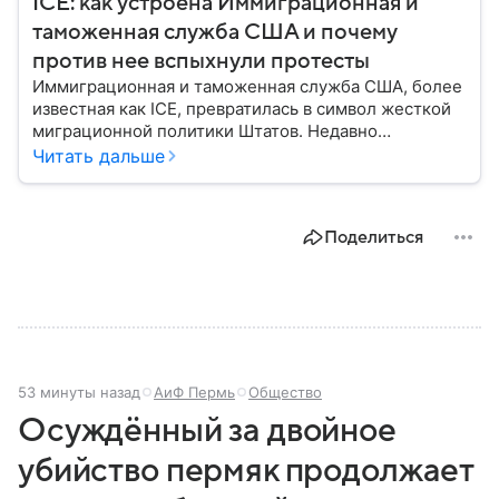
ICE: как устроена Иммиграционная и
таможенная служба США и почему
против нее вспыхнули протесты
Иммиграционная и таможенная служба США, более
известная как ICE, превратилась в символ жесткой
миграционной политики Штатов. Недавно
организация снова попала в эпицентр скандала. В
Читать дальше
материале — основная информация об этом
государственном ведомстве.
Поделиться
53 минуты назад
АиФ Пермь
Общество
Осуждённый за двойное
убийство пермяк продолжает