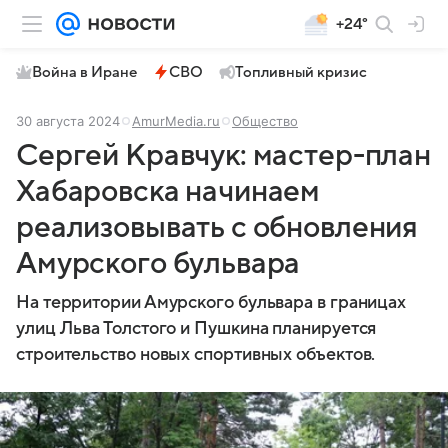
+24°
Война в Иране
СВО
Топливный кризис
30 августа 2024
AmurMedia.ru
Общество
Сергей Кравчук: мастер-план
Хабаровска начинаем
реализовывать с обновления
Амурского бульвара
На территории Амурского бульвара в границах
улиц Льва Толстого и Пушкина планируется
строительство новых спортивных объектов.