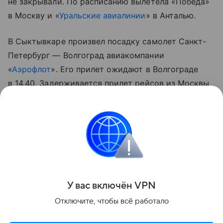
не закрывали. По расписанию вылетела «Победа»
в Москву и «
Уральские авиалинии
» в Анталью.
В Сыктывкаре произвел посадку самолет Санкт-
Петербург — Волгоград авиакомпании
«
Аэрофлот
». Его прилет ожидают в Волгограде
в 14.40. Задерживается прилет рейсов из Москвы
и Екатеринбурга.
Пассажирам стоит уточнять актуальный статус
рейса в аэропорту или своей авиакомпании, чтобы
не сидеть часами в терминале.
Поделиться
У вас включ
ён
V
P
N
Отключите, чтобы всё работало