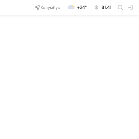
Колумбус
+24°
81.41