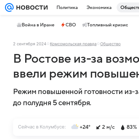
Политика
Экономика
Общест
Война в Иране
СВО
Топливный кризис
2 сентября 2024
Комсомольская правда
Общество
В Ростове из-за воз
ввели режим повышен
Режим повышенной готовности из-за
до полудня 5 сентября.
Сейчас в Колумбусе:
+24°
2 м/с
83%