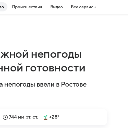
во
Происшествия
Видео
Все сервисы
можной непогоды
ной готовности
 непогоды ввели в Ростове
744 мм рт. ст.
+28°