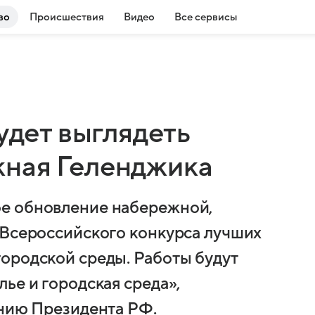
во
Происшествия
Видео
Все сервисы
будет выглядеть
жная Геленджика
е обновление набережной,
 Всероссийского конкурса лучших
ородской среды. Работы будут
ье и городская среда»,
ению Президента РФ.