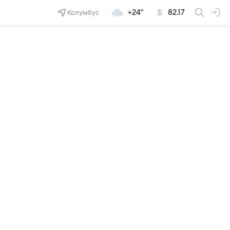
Колумбус
+24°
82.17