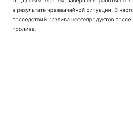
По данным властей, завершены работы по в
в результате чрезвычайной ситуации. В на
последствий разлива нефтепродуктов после
проливе.