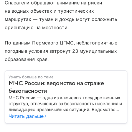
Спасатели обращают внимание на риски
на водных объектах и туристических
маршрутах — туман и дождь могут осложнить
ориентацию на местности.
По данным Пермского ЦГМС, неблагоприятные
погодные условия затронут 23 муниципальных
образования края.
Узнать больше по теме
МЧС России: ведомство на страже
безопасности
МЧС России — одна из ключевых государственных
структур, отвечающих за безопасность населения и
ликвидацию чрезвычайных ситуаций. Ведомство
играет важную роль в защите граждан от
Читать дальше
природных катастроф, техногенных аварий и других
угроз. В этом материале разбираем, что