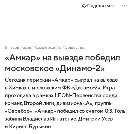
представляет собой МЧС, как оно устроено, какие
Поделиться
задачи выполняет и какую роль играет в
современной России.
6 часов назад
Коммерсантъ
Общество
«Амкар» на выезде победил
московское «Динамо-2»
Сегодня пермский «Амкар» сыграл на выезде
в Химках с московским ФК «Динамо-2». Игра
проходила в рамках LEON-Первенства среди
команд Второй лиги, дивизиона «А», группы
«Серебро». «Амкар» победил со счетом 0:3. Голы
забили Владислав Игнатенко, Дмитрий Усов
и Кирилл Бурыкин.