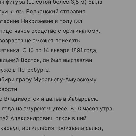
я фигура (высотой более 3,5 м) была
туи князь Волконский отправил
терине Николаевне и получил
алицо явное сходство с оригиналом».
 возраста не сможет приехать
тника. С 10 по 14 января 1891 года,
альний Восток, он был выставлен
еже в Петербурге.
Сибири графу Муравьеву-Амурскому
овости
о Владивосток и далее в Хабаровск.
года на амурском утесе. В 10 часов утра
олай Александрович, открывший
караул, артиллерия произвела салют,