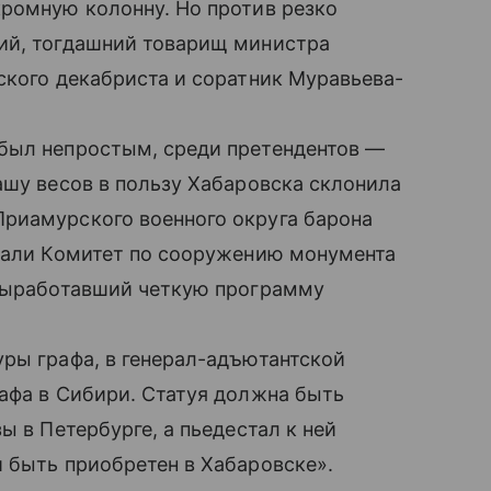
кромную колонну. Но против резко
ий, тогдашний товарищ министра
ского декабриста и соратник Муравьева-
был непростым, среди претендентов —
ашу весов в пользу Хабаровска склонила
риамурского военного округа барона
здали Комитет по сооружению монумента
 выработавший четкую программу
ры графа, в генерал-адъютантской
афа в Сибири. Статуя должна быть
ы в Петербурге, а пьедестал к ней
 быть приобретен в Хабаровске».