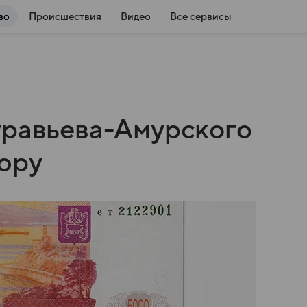
во
Происшествия
Видео
Все сервисы
уравьева-Амурского
юру