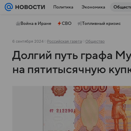
Политика
Экономика
Общест
Война в Иране
СВО
Топливный кризис
6 сентября 2024
Российская газета
Общество
Долгий путь графа М
на пятитысячную куп