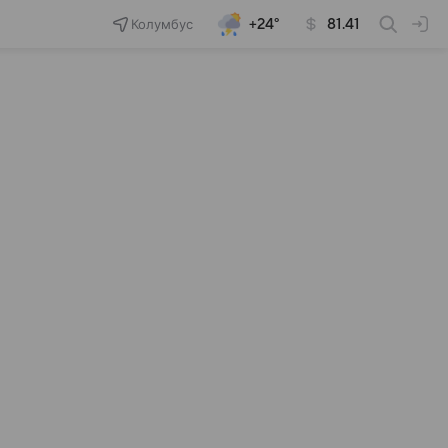
Колумбус
+24°
81.41