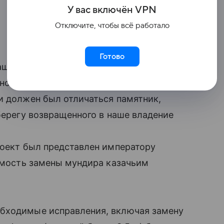
У вас включ
ён
V
P
N
Отключите, чтобы всё работало
Готово
ашний генерал-губернатор Восточной
отношении была олицетворением энергии
и должен был отличаться памятник,
берегу возвращенного в наше владение
роект был представлен императору
димость замены мундира казачьим
обходимые исправления, включая замену