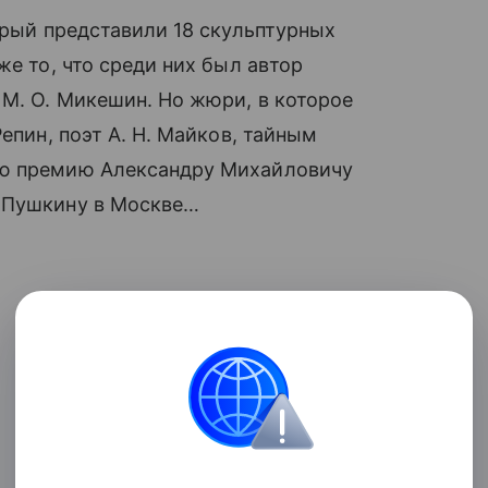
орый представили 18 скульптурных
же то, что среди них был автор
М. О. Микешин. Но жюри, в которое
епин, поэт А. Н. Майков, тайным
ую премию Александру Михайловичу
а Пушкину в Москве…