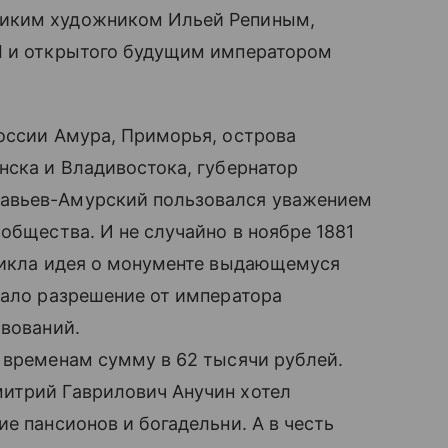
ликим художником Ильей Репиным,
I и открытого будущим императором
оссии Амура, Приморья, острова
нска и Владивостока, губернатор
авьев-Амурский пользовался уважением
общества. И не случайно в ноябре 1881
зникла идея о монументе выдающемуся
вало разрешение от императора
твований.
 временам сумму в 62 тысячи рублей.
итрий Гаврилович Анучин хотел
е пансионов и богадельни. А в честь