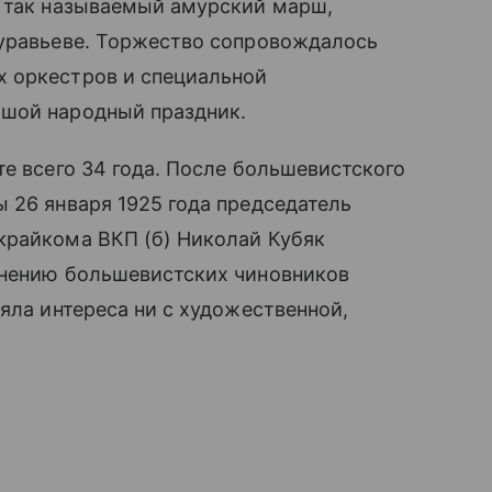
л так называемый амурский марш,
Муравьеве. Торжество сопровождалось
 оркестров и специальной
ьшой народный праздник.
те всего 34 года. После большевистского
 26 января 1925 года председатель
крайкома ВКП (б) Николай Кубяк
мнению большевистских чиновников
яла интереса ни с художественной,