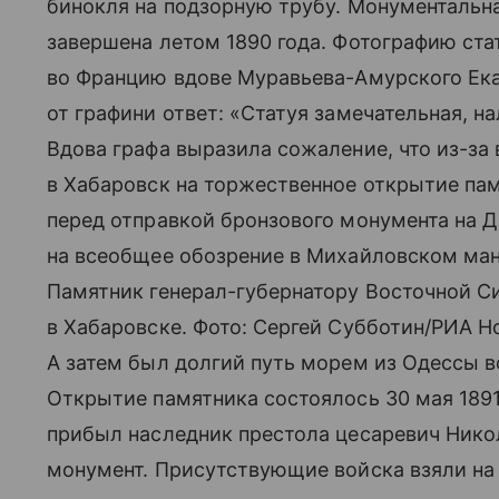
бинокля на подзорную трубу. Монументальна
завершена летом 1890 года. Фотографию ста
во Францию вдове Муравьева-Амурского Ека
от графини ответ: «Статуя замечательная, н
Вдова графа выразила сожаление, что из-за
в Хабаровск на торжественное открытие памя
перед отправкой бронзового монумента на Д
на всеобщее обозрение в Михайловском ман
Памятник генерал-губернатору Восточной 
в Хабаровске. Фото: Сергей Субботин/РИА Н
А затем был долгий путь морем из Одессы в
Открытие памятника состоялось 30 мая 1891 
прибыл наследник престола цесаревич Ник
монумент. Присутствующие войска взяли на 