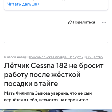
благополучие населения и контроль соблюдения
Читать дальше
санитарных норм. В материале рассказываем, как
появилось ведомство, чем оно занимается и кто
руководит им сегодня.
Поделиться
6 часов назад
Комсомольская правда - Иркутск
Общество
Лётчик Cessna 182 не бросит
работу после жёсткой
посадки в тайге
Мать Филиппа Зыкова уверена, что её сын
вернётся в небо, несмотря на пережитое.