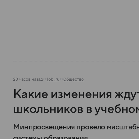
20 часов назад
1obl.ru
Общество
Какие изменения жду
школьников в учебном
Минпросвещения провело масштабн
системы образования.