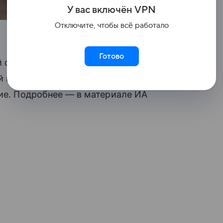
У вас включ
ён
V
P
N
Отключите, чтобы всё работало
Готово
 области уроков истории станет
й предмет, а в некоторых учебных
ние. Подробнее — в материале ИА