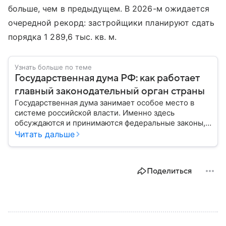
больше, чем в предыдущем. В 2026-м ожидается
очередной рекорд: застройщики планируют сдать
порядка 1 289,6 тыс. кв. м.
Узнать больше по теме
Государственная дума РФ: как работает
главный законодательный орган страны
Государственная дума занимает особое место в
системе российской власти. Именно здесь
обсуждаются и принимаются федеральные законы,
определяющие развитие государства, экономики и
Читать дальше
социальной сферы. Через нижнюю палату
парламента проходят важнейшие решения,
затрагивающие жизнь миллионов граждан.
Поделиться
Разбираемся, как устроена Госдума, какие
полномочия она имеет и как формируется ее
состав.