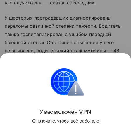
что случилось», — сказал собеседник.
У шестерых пострадавших диагностированы
переломы различной степени тяжести. Водитель
также госпитализирован с ушибом передней
брюшной стенки. Состояние опьянения у него
не выявлено, водительский стаж мужчины — 48
лет.
Расследование уголовного дела продолжается.
ДТП
Поделиться
У вас включ
ён
V
P
N
Отключите, чтобы всё работало