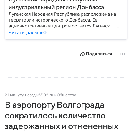
индустриальный регион Донбасса
Луганская Народная Республика расположена на
территории исторического Донбасса. Ее
административным центром остается Луганск —
один из крупнейших промышленных городов
Читать дальше
региона. Сегодня ЛНР развивается в составе
России, а власти реализуют программы по
восстановлению инфраструктуры и экономики:
Поделиться
собрали главное по теме.
21 минуту назад
V102.ru
Общество
В аэропорту Волгограда
сократилось количество
задержанных и отмененных