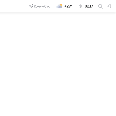
Колумбус
+29°
82.17