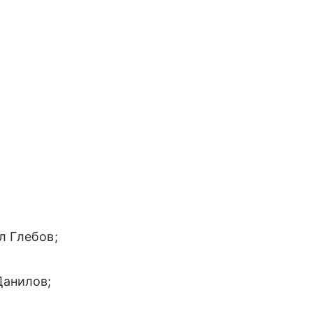
л Глебов;
Данилов;