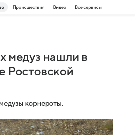
во
Происшествия
Видео
Все сервисы
х медуз нашли в
е Ростовской
 медузы корнероты.