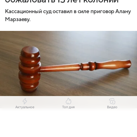
Кассационный суд оставил в силе приговор Алану
Марзаеву.
Актуальное
Топ дня
Видео
Источник:
Комсомольская правда
Выберите комментарий
Выберите комментарий
Выберите комментарий
Шестой кассационный суд общей юрисдикции