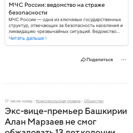
МЧС России: ведомство на страже
безопасности
МЧС России — одна из ключевых государственных
структур, отвечающих за безопасность населения и
ликвидацию чрезвычайных ситуаций. Ведомство
играет важную роль в защите граждан от
Читать дальше
природных катастроф, техногенных аварий и других
угроз. В этом материале разбираем, что
представляет собой МЧС, как оно устроено, какие
Поделиться
задачи выполняет и какую роль играет в
современной России.
17 часов назад
Комсомольская правда
Общество
Экс-вице-премьер Башкирии
Алан Марзаев не смог
обжаловать 13 лет колонии