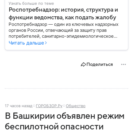
Узнать больше по теме
Роспотребнадзор: история, структура и
функции ведомства, как подать жалобу
Роспотребнадзор — один из ключевых надзорных
органов России, отвечающий за защиту прав
потребителей, санитарно-эпидемиологическое
благополучие населения и контроль соблюдения
Читать дальше
санитарных норм. В материале рассказываем, как
появилось ведомство, чем оно занимается и кто
руководит им сегодня.
Поделиться
17 часов назад
ГОРОБЗОР.Ру
Общество
В Башкирии объявлен режим
беспилотной опасности