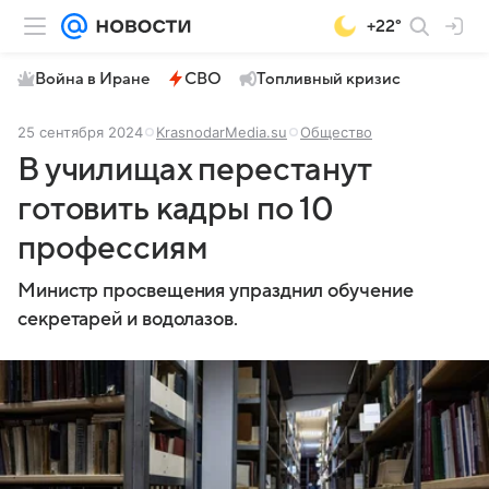
+22°
Война в Иране
СВО
Топливный кризис
25 сентября 2024
KrasnodarMedia.su
Общество
В училищах перестанут
готовить кадры по 10
профессиям
Министр просвещения упразднил обучение
секретарей и водолазов.