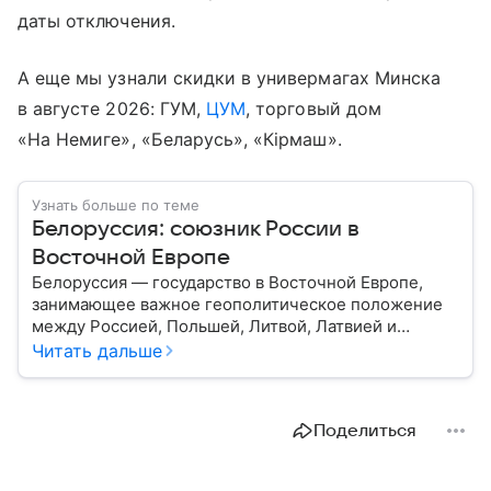
даты отключения.
А еще мы узнали скидки в универмагах Минска
в августе 2026: ГУМ,
ЦУМ
, торговый дом
«На Немиге», «Беларусь», «Кiрмаш».
Узнать больше по теме
Белоруссия: союзник России в
Восточной Европе
Белоруссия — государство в Восточной Европе,
занимающее важное геополитическое положение
между Россией, Польшей, Литвой, Латвией и
Украиной. Несмотря на свою небольшую
Читать дальше
территорию, страна играет значительную роль в
международной политике и экономике региона. В
этом материале разбираем главное о союзной РФ
Поделиться
республике.