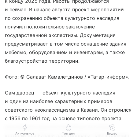
к концу 2025 года. Работы продолжаются
и сейчас. В начале августа проект мероприятий
по сохранению объекта культурного наследия
получил положительное заключение
государственной экспертизы. Документация
предусматривает в том числе оснащение здания
мебелью, оборудованием и инвентарем, а также
благоустройство территории.
Фото: © Салават Камалетдинов / «Татар-информ».
Сам дворец — объект культурного наследия
и один из наиболее характерных примеров
советского неоклассицизма в Казани. Он строился
с 1956 по 1961 год на основе типового проекта
московского архитектора Игоря Антипова,
Актуальное
Топ дня
Видео
который для Казани адаптировали Павел Саначин