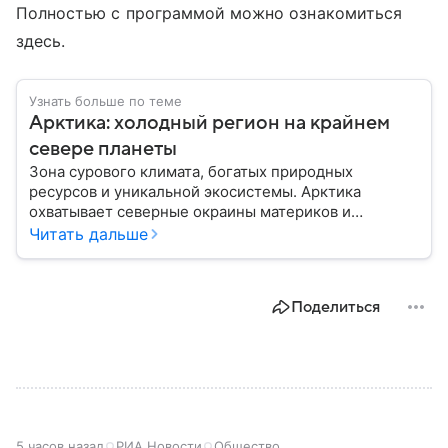
Полностью с программой можно ознакомиться
здесь.
Узнать больше по теме
Арктика: холодный регион на крайнем
севере планеты
Зона сурового климата, богатых природных
ресурсов и уникальной экосистемы. Арктика
охватывает северные окраины материков и
акваторию Северного Ледовитого океана. В
Читать дальше
материале приведены главные сведения о регионе.
Поделиться
5 часов назад
РИА Новости
Общество