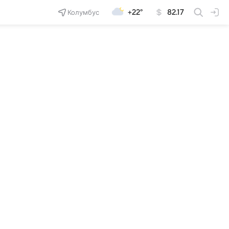
Колумбус
+22°
82.17