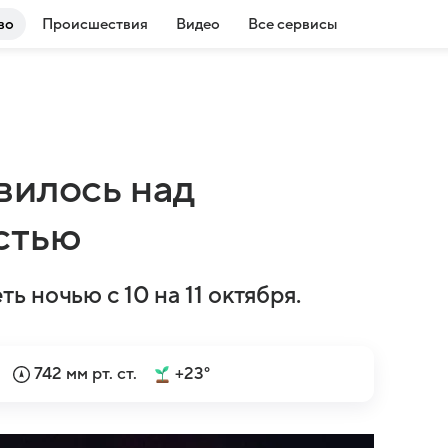
во
Происшествия
Видео
Все сервисы
вилось над
стью
 ночью с 10 на 11 октября.
742 мм рт. ст.
+23°