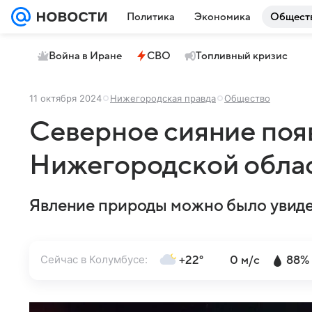
Политика
Экономика
Общест
Война в Иране
СВО
Топливный кризис
11 октября 2024
Нижегородская правда
Общество
Северное сияние поя
Нижегородской обла
Явление природы можно было увидеть
Сейчас в Колумбусе:
+22°
0 м/с
88%