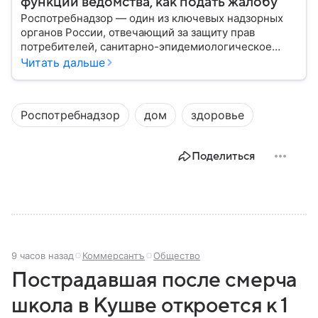
функции ведомства, как подать жалобу
Роспотребнадзор — один из ключевых надзорных
органов России, отвечающий за защиту прав
потребителей, санитарно-эпидемиологическое
благополучие населения и контроль соблюдения
Читать дальше
санитарных норм. В материале рассказываем, как
появилось ведомство, чем оно занимается и кто
руководит им сегодня.
Роспотребнадзор
дом
здоровье
Поделиться
9 часов назад
Коммерсантъ
Общество
Пострадавшая после смерча
школа в Кушве откроется к 1