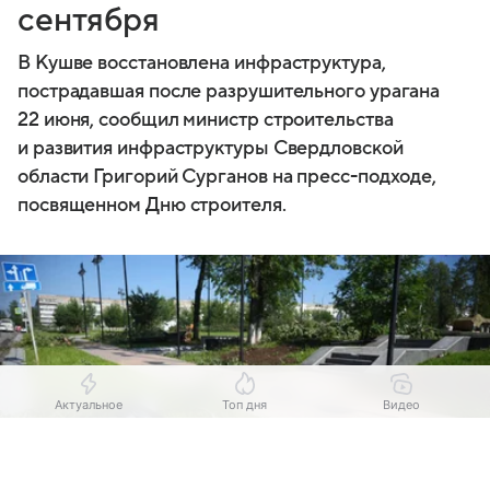
сентября
В Кушве восстановлена инфраструктура,
пострадавшая после разрушительного урагана
22 июня, сообщил министр строительства
и развития инфраструктуры Свердловской
области Григорий Сурганов на пресс-подходе,
посвященном Дню строителя.
Актуальное
Топ дня
Видео
Выберите комментарий
Выберите комментарий
Выберите комментарий