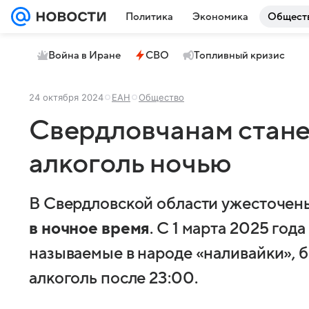
Политика
Экономика
Общест
Война в Иране
СВО
Топливный кризис
24 октября 2024
ЕАН
Общество
Свердловчанам стане
алкоголь ночью
В Свердловской области ужесточе
в ночное время
. С 1 марта 2025 год
называемые в народе «наливайки», б
алкоголь после 23:00.