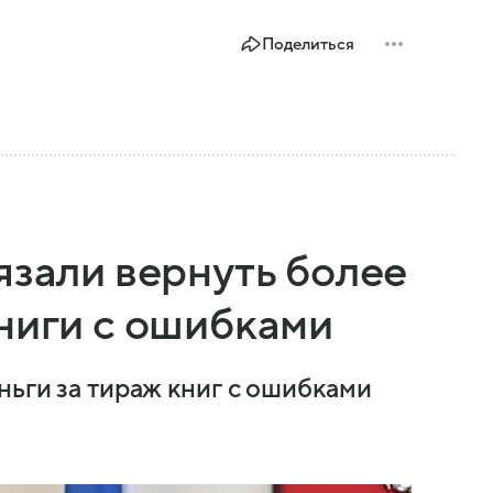
Поделиться
язали вернуть более
ниги с ошибками
ньги за тираж книг с ошибками