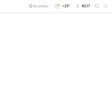
Колумбус
+23°
82.17