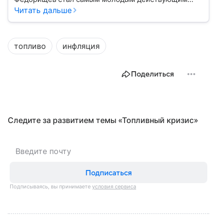
главой субъекта в РФ. Возглавивший Самарскую
Читать дальше
область чиновник часто попадает в СМИ: собрали
главное из его биографии.
топливо
инфляция
Поделиться
Следите за развитием темы «Топливный кризис»
Подписаться
Подписываясь, вы принимаете
условия сервиса