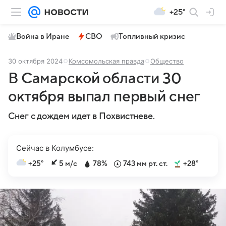
+25°
Война в Иране
СВО
Топливный кризис
30 октября 2024
Комсомольская правда
Общество
В Самарской области 30
октября выпал первый снег
Снег с дождем идет в Похвистневе.
Сейчас в Колумбусе:
+25°
5 м/с
78%
743 мм рт. ст.
+28°