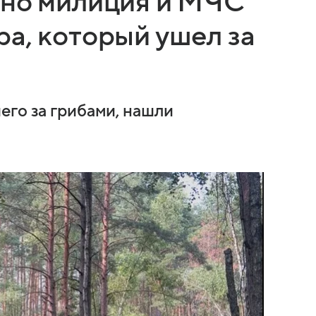
дно милиция и МЧС
а, который ушел за
я
его за грибами, нашли