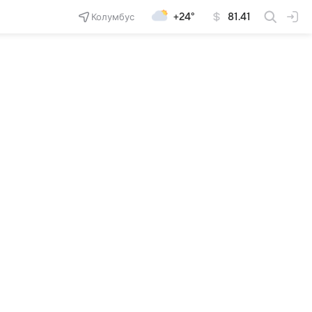
Колумбус
+24°
81.41