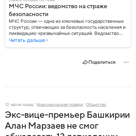
МЧС России: ведомство на страже
безопасности
МЧС России — одна из ключевых государственных
структур, отвечающих за безопасность населения и
ликвидацию чрезвычайных ситуаций. Ведомство
играет важную роль в защите граждан от
Читать дальше
природных катастроф, техногенных аварий и других
угроз. В этом материале разбираем, что
представляет собой МЧС, как оно устроено, какие
Поделиться
задачи выполняет и какую роль играет в
современной России.
12 часов назад
Комсомольская правда
Общество
Экс-вице-премьер Башкирии
Алан Марзаев не смог