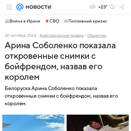
+23°
Война в Иране
СВО
Топливный кризис
30 октября 2024
Комсомольская правда
Общество
Арина Соболенко показала
откровенные снимки с
бойфрендом, назвав его
королем
Белоруска Арина Соболенко показала
откровенные снимки с бойфрендом, назвав его
королем.