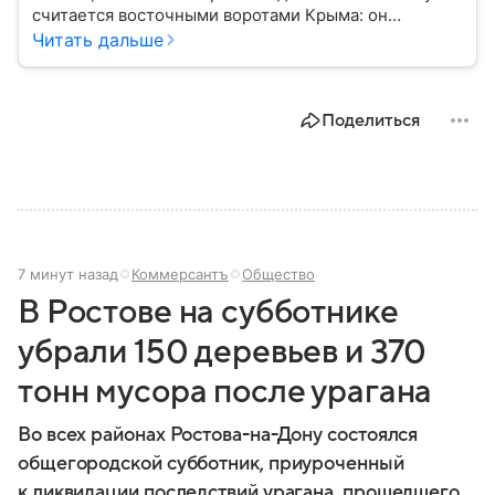
считается восточными воротами Крыма: он
известен богатым археологическим наследием,
Читать дальше
памятниками античной эпохи и Крымским мостом,
который соединил полуостров с материковой
частью России. Собрали в материале главное.
Поделиться
7 минут назад
Коммерсантъ
Общество
В Ростове на субботнике
убрали 150 деревьев и 370
тонн мусора после урагана
Во всех районах Ростова-на-Дону состоялся
общегородской субботник, приуроченный
к ликвидации последствий урагана, прошедшего