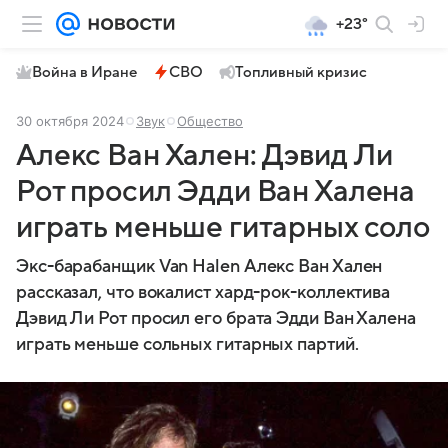
+23°
Война в Иране
СВО
Топливный кризис
30 октября 2024
Звук
Общество
Алекс Ван Хален: Дэвид Ли
Рот просил Эдди Ван Халена
играть меньше гитарных соло
Экс-барабанщик Van Halen Алекс Ван Хален
рассказал, что вокалист хард-рок-коллектива
Дэвид Ли Рот просил его брата Эдди Ван Халена
играть меньше сольных гитарных партий.