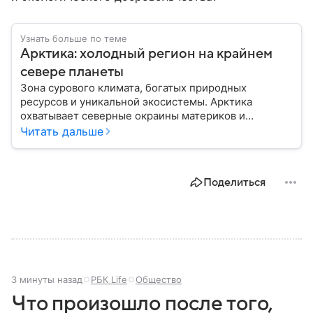
Узнать больше по теме
Арктика: холодный регион на крайнем
севере планеты
Зона сурового климата, богатых природных
ресурсов и уникальной экосистемы. Арктика
охватывает северные окраины материков и
акваторию Северного Ледовитого океана. В
Читать дальше
материале приведены главные сведения о регионе.
Поделиться
3 минуты назад
РБК Life
Общество
Что произошло после того,