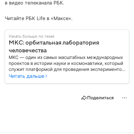
в видео телеканала РБК.
Читайте РБК Life в «Максе».
Узнать больше по теме
МКС: орбитальная лаборатория
человечества
МКС — один из самых масштабных международных
проектов в истории науки и космонавтики, который
служит платформой для проведения экспериментов
в условиях невесомости и символом
Читать дальше
сотрудничества разных стран в космосе. В этом
материале разберем, где находится Международная
космическая станция, как она устроена, кому
Поделиться
принадлежит и какое значение имеет для
человечества.