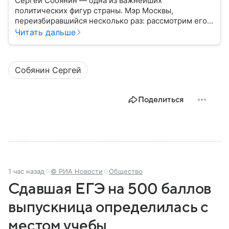
Сергей Собянин — одна из важнейших
политических фигур страны. Мэр Москвы,
переизбиравшийся несколько раз: рассмотрим его
биографию подробнее.
Читать дальше
Собянин Сергей
Поделиться
1 час назад
© РИА Новости
Общество
Сдавшая ЕГЭ на 500 баллов
выпускница определилась с
местом учебы