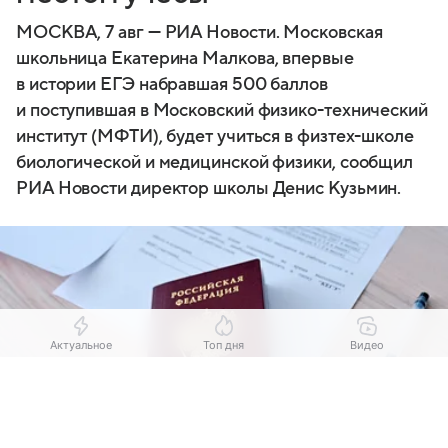
МОСКВА, 7 авг — РИА Новости. Московская
школьница Екатерина Малкова, впервые
в истории ЕГЭ набравшая 500 баллов
и поступившая в Московский физико-технический
институт (МФТИ), будет учиться в физтех-школе
биологической и медицинской физики, сообщил
РИА Новости директор школы Денис Кузьмин.
Актуальное
Топ дня
Видео
Выберите комментарий
Выберите комментарий
Выберите комментарий
Информация полезная и актуальная
Информация полезная и актуальная
Информация полезная и актуальная