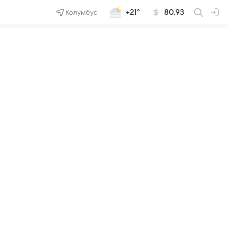
Колумбус
+21°
80.93