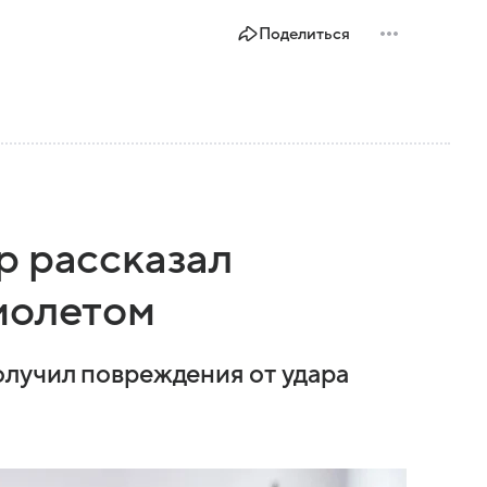
Поделиться
р рассказал
молетом
олучил повреждения от удара