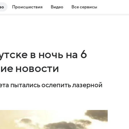
во
Происшествия
Видео
Все сервисы
тске в ночь на 6
ние новости
ета пытались ослепить лазерной