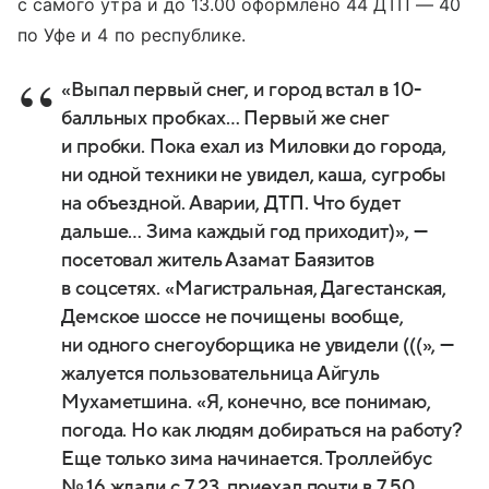
с самого утра и до 13.00 оформлено 44 ДТП — 40
по Уфе и 4 по республике.
«Выпал первый снег, и город встал в 10-
балльных пробках… Первый же снег
и пробки. Пока ехал из Миловки до города,
ни одной техники не увидел, каша, сугробы
на объездной. Аварии, ДТП. Что будет
дальше… Зима каждый год приходит)», —
посетовал житель Азамат Баязитов
в соцсетях. «Магистральная, Дагестанская,
Демское шоссе не почищены вообще,
ни одного снегоуборщика не увидели (((», —
жалуется пользовательница Айгуль
Мухаметшина. «Я, конечно, все понимаю,
погода. Но как людям добираться на работу?
Еще только зима начинается. Троллейбус
№ 16 ждали с 7.23, приехал почти в 7.50.