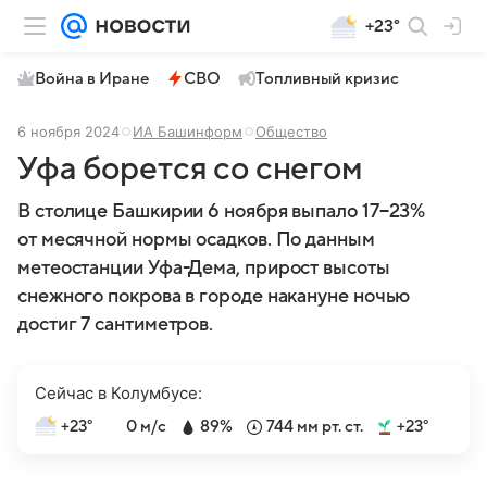
+23°
Война в Иране
СВО
Топливный кризис
6 ноября 2024
ИА Башинформ
Общество
Уфа борется со снегом
В столице Башкирии 6 ноября выпало 17−23%
от месячной нормы осадков. По данным
метеостанции Уфа-Дема, прирост высоты
снежного покрова в городе накануне ночью
достиг 7 сантиметров.
Сейчас в Колумбусе:
+23°
0 м/с
89%
744 мм рт. ст.
+23°